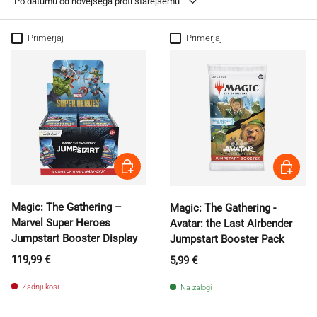
Po datumu od novejšega proti starejšemu
Primerjaj
Primerjaj
Dodaj v košarico
Dodaj v k
Magic: The Gathering –
Magic: The Gathering -
Marvel Super Heroes
Avatar: the Last Airbender
Jumpstart Booster Display
Jumpstart Booster Pack
Redna cena
119,99 €
Redna cena
5,99 €
Zadnji kosi
Na zalogi