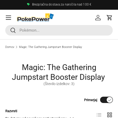
Brezplačna dostava za naročila nad 100 €
Preskoči na vsebino
Meni
Vpis
Koša
Išči
Išči
Domov
Magic: The Gathering Jumpstart Booster Display
Magic: The Gathering
Jumpstart Booster Display
(Število izdelkov: 3)
Primerjaj
Razvrsti
List
Mreža