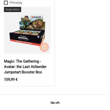
Primerjaj
Razprodano
Dodaj v košarico
Magic: The Gathering -
Avatar: the Last Airbender
Jumpstart Booster Box
Redna cena
109,99 €
Na vrh