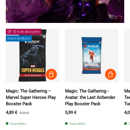
30 % de descuento
Nuevo producto
Añadir al carrito
Añadir al carri
Magic: The Gathering –
Magic: The Gathering -
Ma
Marvel Super Heroes Play
Avatar: the Last Airbender
Te
Booster Pack
Play Booster Pack
Tu
Precio de venta
Precio normal
Precio normal
Pr
4,89 €
5,99 €
4,0
6,99 €
Disponibles
Disponibles
D