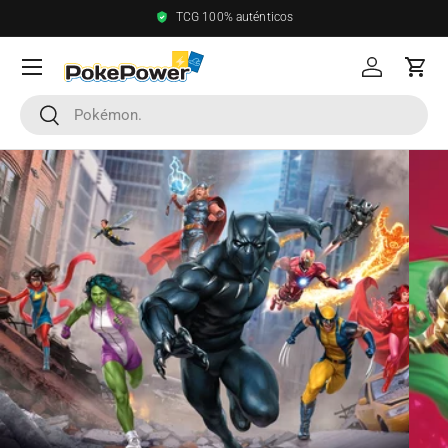
Envío gratis en pedidos superiores a 250 €
Ir al contenido
Menú
Iniciar sesi
Carri
Buscar
Buscar