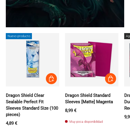
Nuevo producto
Ag
Añadir al carrito
Añadir al carri
Dragon Shield Clear
Dragon Shield Standard
Dr
Sealable Perfect Fit
Sleeves [Matte] Magenta
Du
Sleeves Standard Size (100
Re
Precio normal
8,99 €
pieces)
Pr
9,9
Muy poca disponibilidad
Precio normal
4,89 €