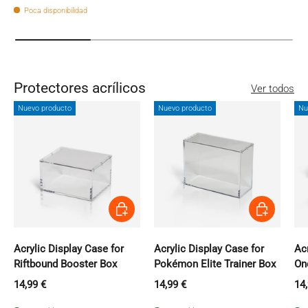
Poca disponibilidad
Protectores acrílicos
Ver todos
Nuevo producto
Nuevo producto
Nu
Añadir al carrito
Añadir al carri
Acrylic Display Case for
Acrylic Display Case for
Acr
Riftbound Booster Box
Pokémon Elite Trainer Box
On
Precio normal
Precio normal
Pr
14,99 €
14,99 €
14