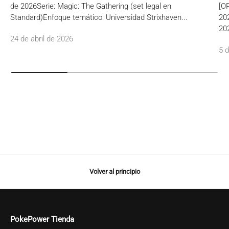
de 2026Serie: Magic: The Gathering (set legal en
[O
Standard)Enfoque temático: Universidad Strixhaven...
20
202
24 de abril de 2026
5 d
Volver al principio
PokePower Tienda