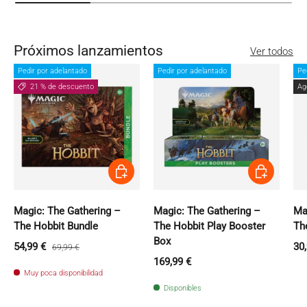
Próximos lanzamientos
Ver todos
Pedir por adelantado
Pedir por adelantado
Pe
21 % de descuento
Ag
Pedir por adelantado
Pedir por ade
Magic: The Gathering –
Magic: The Gathering –
Ma
The Hobbit Bundle
The Hobbit Play Booster
Th
Box
Precio de venta
Precio normal
Pre
54,99 €
30
69,99 €
Precio normal
169,99 €
Muy poca disponibilidad
Disponibles