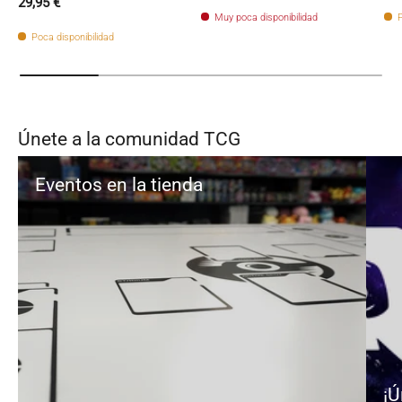
Precio normal
29,95 €
Muy poca disponibilidad
P
Poca disponibilidad
Únete a la comunidad TCG
Eventos en la tienda
¡Ú