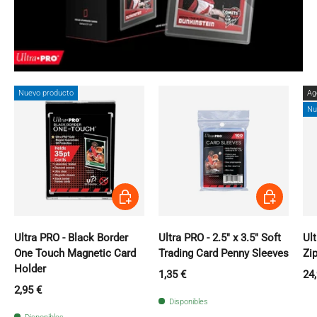
Nuevo producto
Ag
Nu
Añadir al carrito
Añadir al carri
Ultra PRO - Black Border
Ultra PRO - 2.5" x 3.5" Soft
Ult
One Touch Magnetic Card
Trading Card Penny Sleeves
Zi
Holder
Precio normal
Pr
1,35 €
24
Precio normal
2,95 €
Disponibles