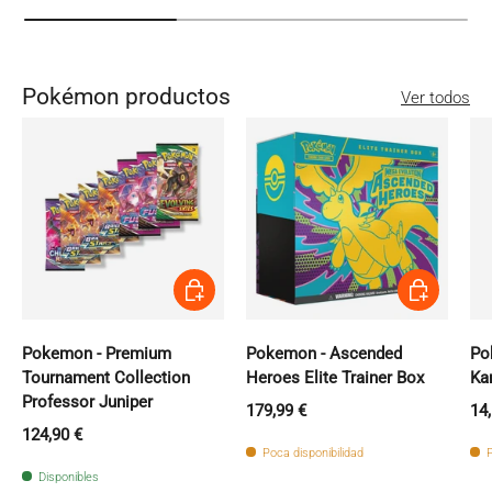
Pokémon productos
Ver todos
Añadir al carrito
Añadir al carri
Pokemon - Premium
Pokemon - Ascended
Po
Tournament Collection
Heroes Elite Trainer Box
Ka
Professor Juniper
Precio normal
Pr
179,99 €
14
Precio normal
124,90 €
Poca disponibilidad
P
Disponibles