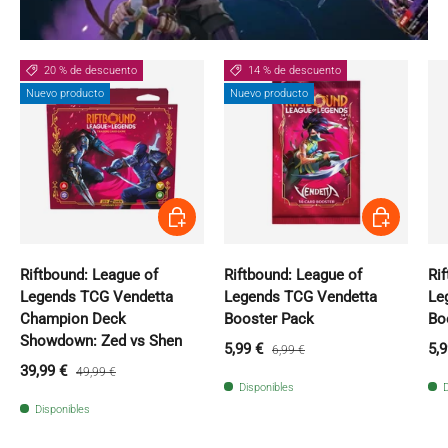
20 % de descuento
14 % de descuento
Nuevo producto
Nuevo producto
Añadir al carrito
Añadir al carri
Riftbound: League of
Riftbound: League of
Ri
Legends TCG Vendetta
Legends TCG Vendetta
Le
Champion Deck
Booster Pack
Bo
Showdown: Zed vs Shen
Precio de venta
Precio normal
Pr
5,99 €
5,9
6,99 €
Precio de venta
Precio normal
39,99 €
49,99 €
Disponibles
D
Disponibles