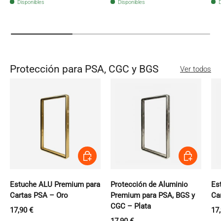
Disponibles
Disponibles
D
Protección para PSA, CGC y BGS
Ver todos
Añadir al carrito
Añadir al carri
Estuche ALU Premium para
Protección de Aluminio
Es
Cartas PSA – Oro
Premium para PSA, BGS y
Ca
CGC – Plata
Precio normal
Pr
17,90 €
17
Precio normal
17,90 €