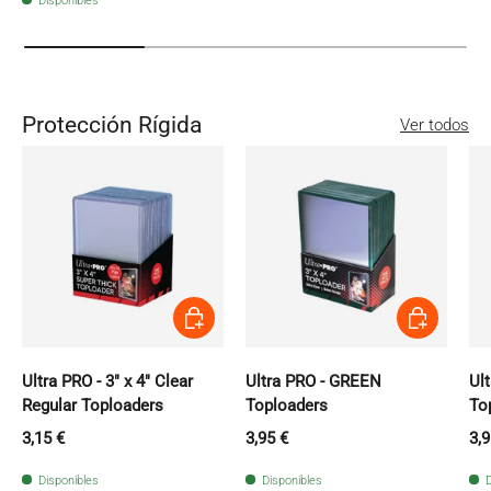
Disponibles
Protección Rígida
Ver todos
Añadir al carrito
Añadir al carri
Ultra PRO - 3" x 4" Clear
Ultra PRO - GREEN
Ul
Regular Toploaders
Toploaders
To
Precio normal
Precio normal
Pr
3,15 €
3,95 €
3,9
Disponibles
Disponibles
D