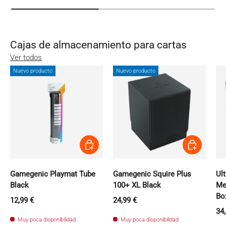
Cajas de almacenamiento para cartas
Ver todos
Nuevo producto
Nuevo producto
Añadir al carrito
Añadir al carri
Gamegenic Playmat Tube
Gamegenic Squire Plus
Ul
Black
100+ XL Black
Me
Bo
Precio normal
Precio normal
12,99 €
24,99 €
Pr
34
Muy poca disponibilidad
Muy poca disponibilidad