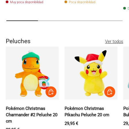
Muy poca disponibilidad
Poca disponibilidad
D
Peluches
Ver todos
Añadir al carrito
Añadir al carri
Pokémon Christmas
Pokémon Christmas
Po
Charmander #2 Peluche 20
Pikachu Peluche 20 cm
Bu
cm
Precio normal
Pr
29,95 €
29