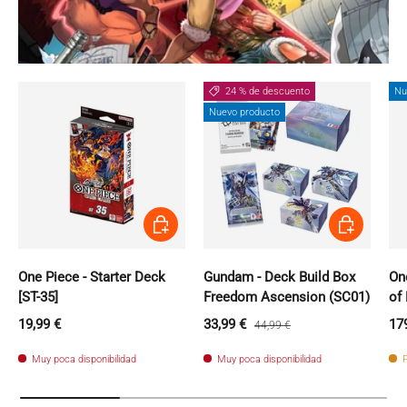
24 % de descuento
Nu
Nuevo producto
Añadir al carrito
Añadir al carri
One Piece - Starter Deck
Gundam - Deck Build Box
On
[ST-35]
Freedom Ascension (SC01)
of
Precio normal
Precio de venta
Precio normal
Pr
19,99 €
33,99 €
17
44,99 €
Muy poca disponibilidad
Muy poca disponibilidad
P