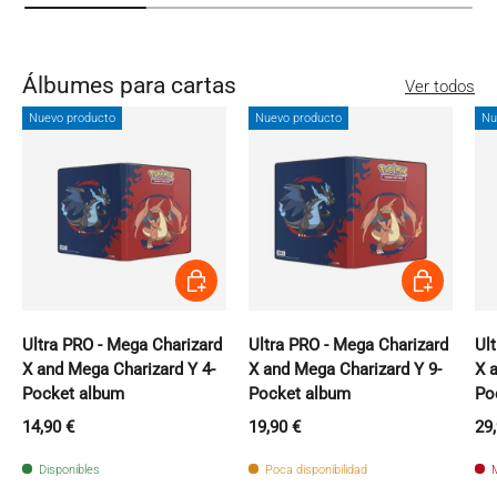
Álbumes para cartas
Ver todos
Nuevo producto
Nuevo producto
Nu
Añadir al carrito
Añadir al carri
Ultra PRO - Mega Charizard
Ultra PRO - Mega Charizard
Ul
X and Mega Charizard Y 4-
X and Mega Charizard Y 9-
X 
Pocket album
Pocket album
Po
Precio normal
Precio normal
Pr
14,90 €
19,90 €
29
Disponibles
Poca disponibilidad
M