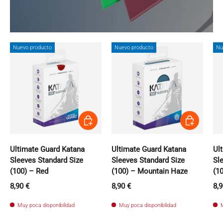
Nuevo producto
Nuevo producto
Nu
Añadir al carrito
Añadir al carri
Ultimate Guard Katana
Ultimate Guard Katana
Ul
Sleeves Standard Size
Sleeves Standard Size
Sl
(100) – Red
(100) – Mountain Haze
(1
Precio normal
Precio normal
Pr
8,90 €
8,90 €
8,9
Muy poca disponibilidad
Muy poca disponibilidad
M