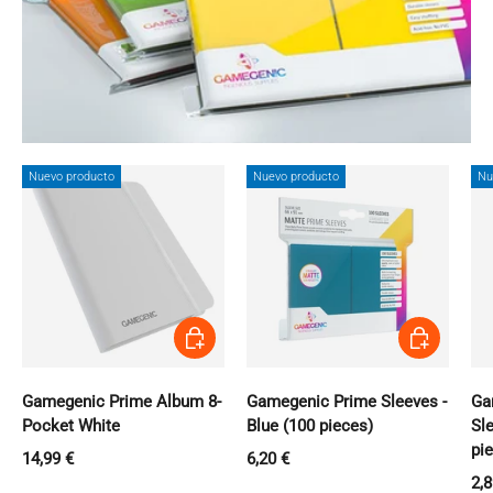
Nuevo producto
Nuevo producto
Nu
Añadir al carrito
Añadir al carri
Gamegenic Prime Album 8-
Gamegenic Prime Sleeves -
Ga
Pocket White
Blue (100 pieces)
Sle
pi
Precio normal
Precio normal
14,99 €
6,20 €
Pr
2,8