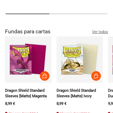
Fundas para cartas
Ver todos
Añadir al carrito
Añadir al carri
Dragon Shield Standard
Dragon Shield Standard
Dr
Sleeves [Matte] Magenta
Sleeves [Matte] Ivory
Du
Precio normal
Precio normal
Pr
8,99 €
8,99 €
9,9