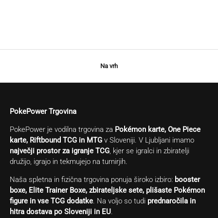
Na vrh
PokePower Trgovina
PokePower je vodilna trgovina za
Pokémon karte, One Piece
karte, Riftbound TCG in MTG
v Sloveniji. V Ljubljani imamo
največji prostor za igranje TCG
, kjer se igralci in zbiratelji
družijo, igrajo in tekmujejo na turnirjih.
Naša spletna in fizična trgovina ponuja široko izbiro:
booster
boxe, Elite Trainer Boxe, zbirateljske sete, plišaste Pokémon
figure in vse TCG dodatke
. Na voljo so tudi
prednaročila in
hitra dostava po Sloveniji in EU
.