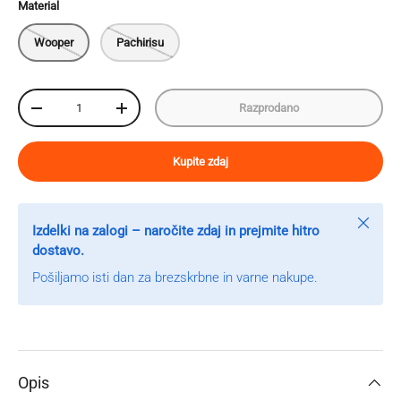
Material
Wooper
Pachirisu
Količina
Razprodano
Zmanjšaj količino
Povečaj količino
Kupite zdaj
Zapri
Izdelki na zalogi – naročite zdaj in prejmite hitro
dostavo.
Pošiljamo isti dan za brezskrbne in varne nakupe.
Opis