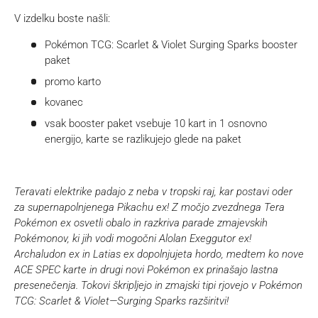
V izdelku boste našli:
Pokémon TCG: Scarlet & Violet Surging Sparks booster
paket
promo karto
kovanec
vsak booster paket vsebuje 10 kart in 1 osnovno
energijo, karte se razlikujejo glede na paket
Teravati elektrike padajo z neba v tropski raj, kar postavi oder
za supernapolnjenega Pikachu ex! Z močjo zvezdnega Tera
Pokémon ex osvetli obalo in razkriva parade zmajevskih
Pokémonov, ki jih vodi mogočni Alolan Exeggutor ex!
Archaludon ex in Latias ex dopolnjujeta hordo, medtem ko nove
ACE SPEC karte in drugi novi Pokémon ex prinašajo lastna
presenečenja. Tokovi škripljejo in zmajski tipi rjovejo v Pokémon
TCG: Scarlet & Violet—Surging Sparks razširitvi!