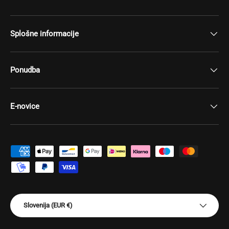
Splošne informacije
Ponudba
E-novice
Način plačila sprejet
Država/regija
Slovenija (EUR €)