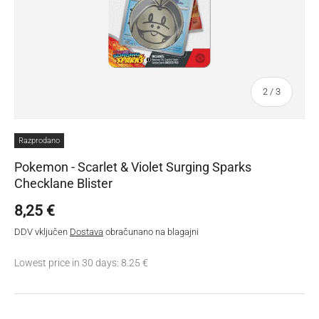
Od
2
/
3
Razprodano
Pokemon - Scarlet & Violet Surging Sparks
Checklane Blister
Redna cena
8,25 €
DDV vključen
Dostava
obračunano na blagajni
Lowest price in 30 days: 8.25 €