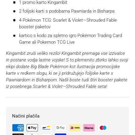
1 promo karto Kingambit
2 folijski karti s podobama Pawniarda in Bisharpa
4 Pokémon TCG: Scarlet & Violet—Shrouded Fable
booster paketov
kartico s kodo za spletno igro Pokémon Trading Card
Game ali Pokemon TCG Live
Kingambit zruši veliko rezilo!
Kingambit premaga vse izzivalce
in postane vodja lastne vojske! S to plemenito zbirko lahko svoji
ekipi dodate Big Blade Pokémon
kot ilustracija promocijske
karte v redkem slogu, ki se ji pridružujejo folijske karte s
Pawniardom in Bisharpom. Našli boste tudi štiri booster pakete
iz posebnega Scarlet &
Violet—Shrouded Fable seta!
Načini plačila