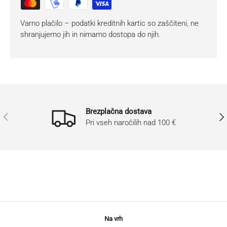
Varno plačilo – podatki kreditnih kartic so zaščiteni, ne
shranjujemo jih in nimamo dostopa do njih.
Brezplačna dostava
Prejšnji
Nasl
Pri vseh naročilih nad 100 €
Na vrh