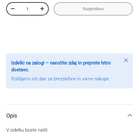
Količina
Razprodano
Zmanjšaj količino
Povečaj količino
Zapri
Izdelki na zalogi – naročite zdaj in prejmite hitro
dostavo.
Pošiljamo isti dan za brezskrbne in varne nakupe.
Opis
V izdelku boste našli: