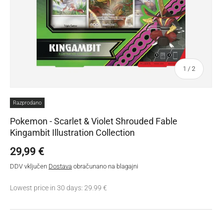
Od
1
/
2
Razprodano
Pokemon - Scarlet & Violet Shrouded Fable
Kingambit Illustration Collection
Redna cena
29,99 €
DDV vključen
Dostava
obračunano na blagajni
Lowest price in 30 days: 29.99 €